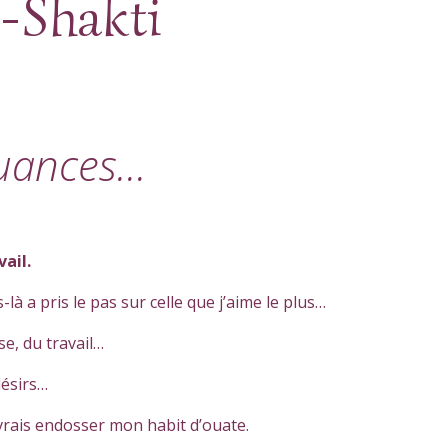
-Shakti
nuances…
ail.
-là a pris le pas sur celle que j’aime le plus…
se, du travail…
désirs…
vrais endosser mon habit d’ouate.