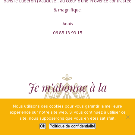
dans le Luberon (Vaucluse), au cœur d’une Provence contrastée
& magnifique.
Anaïs
06 85 13 99 15
Je m’abonne à la
newsletter
Nous utilisons des cookies pour vous garantir la meilleure
expérience sur notre site web. Si vous continuez à utiliser ce
site, nous supposerons que vous en êtes satisfait.
Ok
Politique de confidentialité